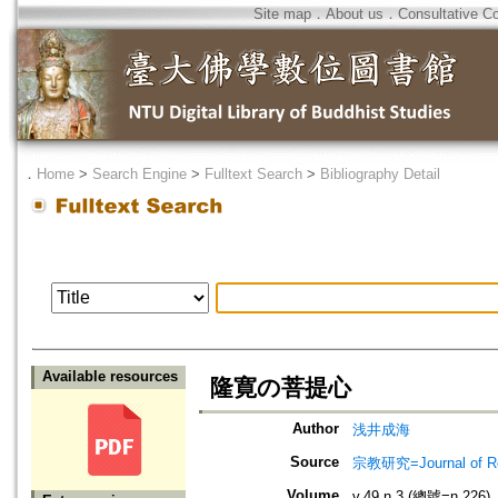
Site map
．
About us
．
Consultative C
．
Home
>
Search Engine
>
Fulltext Search
>
Bibliography Detail
Available resources
隆寛の菩提心
Author
浅井成海
Source
宗教研究=Journal of
Volume
v.49 n.3 (總號=n.226)