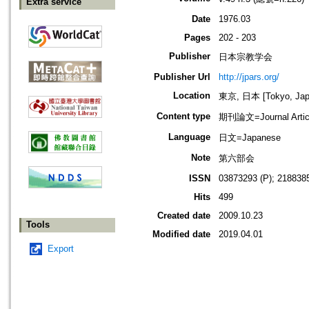
Extra service
Date
1976.03
Pages
202 - 203
Publisher
日本宗教学会
Publisher Url
http://jpars.org/
Location
東京, 日本 [Tokyo, Jap
Content type
期刊論文=Journal Artic
Language
日文=Japanese
Note
第六部会
ISSN
03873293 (P); 2188385
Hits
499
Created date
2009.10.23
Tools
Modified date
2019.04.01
Export