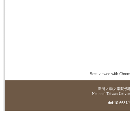
Best viewed with Chrome
臺灣大學
文學院佛
National Taiwan Universi
doi:10.6681