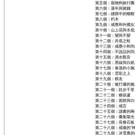
第五個：寵物狗旅行團
第六個：過年與賭錢
第七個：縫隙中的螺帽
第八個：朽木
第九個：戒塵和外國女
第十個：山上花與水底
第十一個：變與不變
第十二個：井底之蛙
第十三個：戒塵小和尚
第十四個：不說話的同
第十五個：滴水觀音
第十六個：黑線與白紙
第十七個：春遊的小施
第十八個：雲彩之上
第十九個：棋友
第二十個：被打擾的施
第二十一個：跬步千里
第二十二個：糖葫蘆
第二十三個：面餅與白
第二十四個：戒言
第二十五個：讀書的兩
第二十六個：彙集陽光
第二十七個：長條石板
第二十八個：戒傲的“神
第二十九個：冰雪裏的