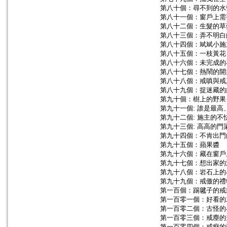
第八十個：尋不到的水
第八十一個：窗戶上需
第八十二個：生髮的草
第八十三個：弄不明白
第八十四個：斌斌小施
第八十五個：一枝黃花
第八十六個：未完成的
第八十七個：熱鬧的開
第八十八個：戒嗔與戒
第八十九個：捉迷藏的
第九十個：樹上的野果
第九十一個: 誰是最高
第九十二個: 施主的
第九十三個: 高高的門
第九十四個：不肯出門
第九十五個：蘋果醬
第九十六個：藏在窗戶
第九十七個：想出家的
第九十八個：岩石上的
第九十九個：戒傲的禮
第一百個：踢毽子的戒
第一百零一個：好看的
第一百零二個：古怪的
第一百零三個：戒塵的
第一百零四個：戒癡的