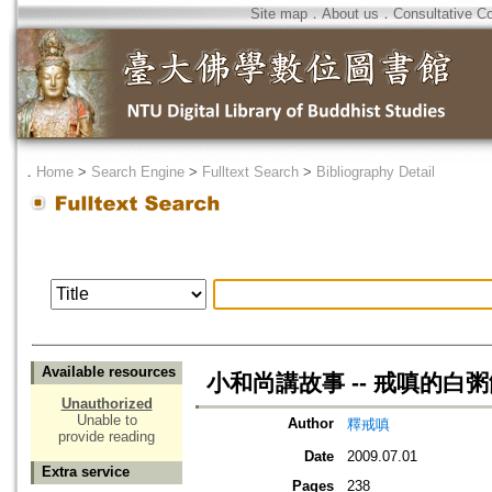
Site map
．
About us
．
Consultative C
．
Home
>
Search Engine
>
Fulltext Search
>
Bibliography Detail
Available resources
小和尚講故事 -- 戒嗔的白
Unauthorized
Unable to
Author
釋戒嗔
provide reading
Date
2009.07.01
Extra service
Pages
238