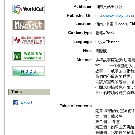
Publisher
河南文藝出版社
Publisher Url
http://www.hnwycbs.cn
Location
河南, 中國 [Honan, Chi
Content type
書籍=Book
Language
中文=Chinese
Note
簡體版
Abstract
佛禪故事更能勵志 滋養
常”—— 一個個撫慰
故事——戒嗔的白粥館
我們內心最近的世界。
去窺探靈魂的慰藉。 
打開床頭橘黃色的燈，
Tools
在生氣時煩躁時狂喜時
Export
Table of contents
開篇 我們的心靈為何
第一個：菊又生
第二個： 冬雪
第三個：如果上天再給
第四個：水缸裏的秘密