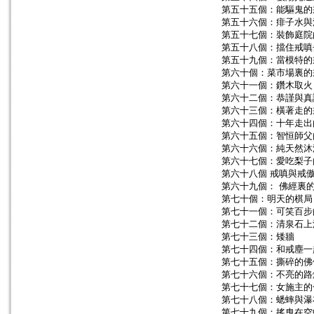
第五十五個：能驅鬼的
第五十六個：痱子水與
第五十七個：裝飾庭院
第五十八個：擋住戒嗔
第五十九個：當模特的
第六十個：菜市場裏的
第六十一個：鑽木取火
第六十二個：恭謹與真
第六十三個：橫著走的
第六十四個：十年走出
第六十五個：智恒師父
第六十六個：純天然沐
第六十七個：愛吃梨子
第六十八個 戒嗔與戒
第六十九個： 佛經裏
第七十個：明天的棋局
第七十一個：可笑百步
第七十二個：清泉石上
第七十三個：矮牆
第七十四個：和戒塵一
第七十五個：撕碎的佛
第七十六個：不亮的路
第七十七個：女施主的
第七十八個：蟋蟀與瀑
第七十九個：搖曳在空