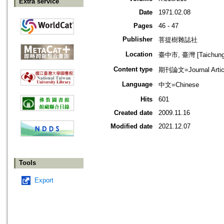
Extra service
Date
1971.02.08
Pages
46 - 47
Publisher
菩提樹雜誌社
Location
臺中市, 臺灣 [Taichung s
Content type
期刊論文=Journal Artic
Language
中文=Chinese
Hits
601
Created date
2009.11.16
Modified date
2021.12.07
Tools
Export