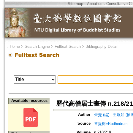
Site map
．
About us
．
Consultative C
．
Home
>
Search Engine
>
Fulltext Search
>
Bibliography Detail
Available resources
歷代高僧居士畫傳 n.218/21
Author
朱斐 (編)
;
王炯如 (插圖
Source
菩提樹=Bodhedrum
Volume
n.218/219