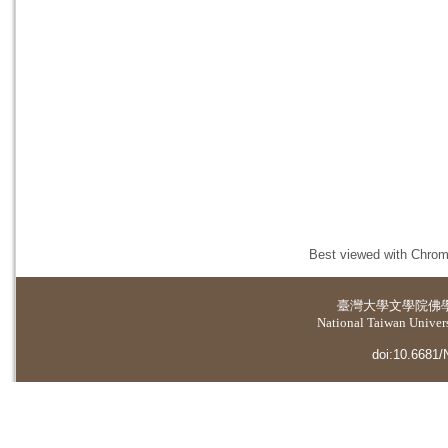
Best viewed with Chrome
臺灣大學
文學院佛
National Taiwan Universi
doi:10.6681