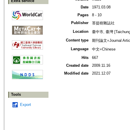
Extra service
Date
1971.03.08
Pages
8 - 10
Publisher
菩提樹雜誌社
Location
臺中市, 臺灣 [Taichung s
Content type
期刊論文=Journal Artic
Language
中文=Chinese
Hits
667
Created date
2009.11.16
Modified date
2021.12.07
Tools
Export