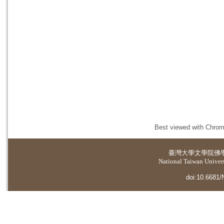
Best viewed with Chrome
臺灣大學
文學院佛
National Taiwan Universi
doi:10.6681