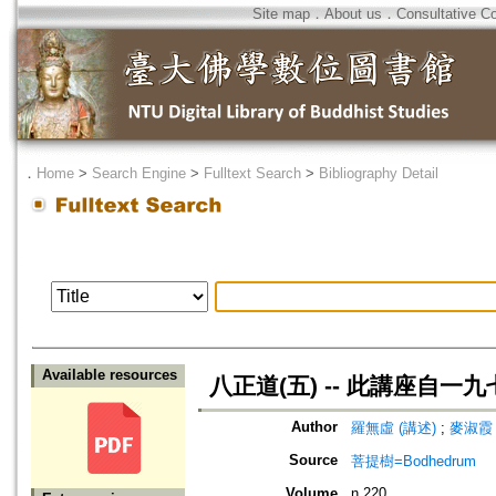
Site map
．
About us
．
Consultative C
．
Home
>
Search Engine
>
Fulltext Search
>
Bibliography Detail
Available resources
八正道(五) -- 此講座
Author
羅無虛 (講述)
;
麥淑霞 
Source
菩提樹=Bodhedrum
Volume
n.220