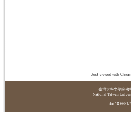
Best viewed with Chrome
臺灣大學
文學院佛
National Taiwan Universi
doi:10.6681