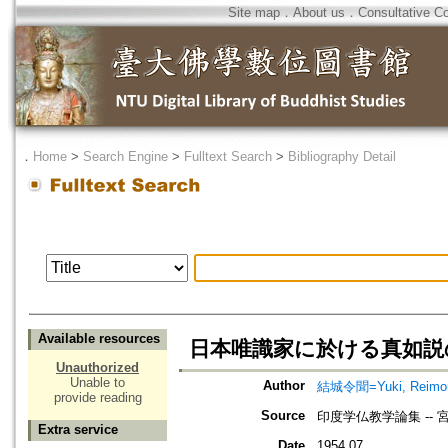
Site map
．
About us
．
Consultative C
．
Home
>
Search Engine
>
Fulltext Search
>
Bibliography Detail
Available resources
日本唯識家に於ける真如説
Unauthorized
Unable to
Author
結城令聞=Yuki, Reimo
provide reading
Source
印度学仏教学論集 --
Extra service
Date
1954.07