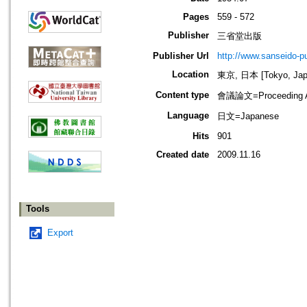
Pages
559 - 572
Publisher
三省堂出版
Publisher Url
http://www.sanseido-pu
Location
東京, 日本 [Tokyo, Jap
Content type
會議論文=Proceeding Ar
Language
日文=Japanese
Hits
901
Created date
2009.11.16
Tools
Export