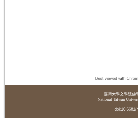
Best viewed with Chrome
臺灣大學
文學院佛
National Taiwan Universi
doi:10.6681