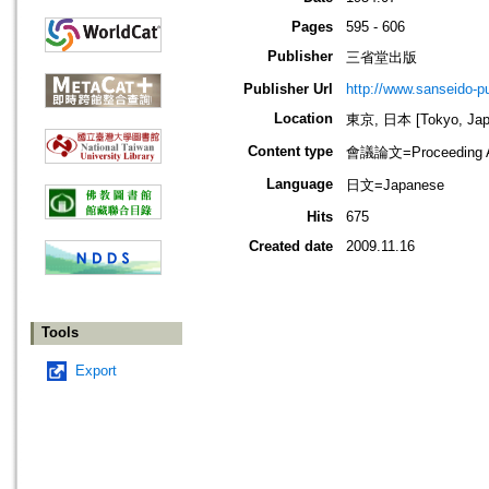
Pages
595 - 606
Publisher
三省堂出版
Publisher Url
http://www.sanseido-pu
Location
東京, 日本 [Tokyo, Jap
Content type
會議論文=Proceeding Ar
Language
日文=Japanese
Hits
675
Created date
2009.11.16
Tools
Export