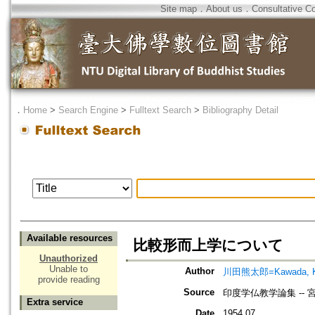
Site map
．
About us
．
Consultative C
．
Home
>
Search Engine
>
Fulltext Search
>
Bibliography Detail
Available resources
比較形而上学について
Unauthorized
Unable to
Author
川田熊太郎=Kawada, K
provide reading
Source
印度学仏教学論集 --
Extra service
Date
1954.07