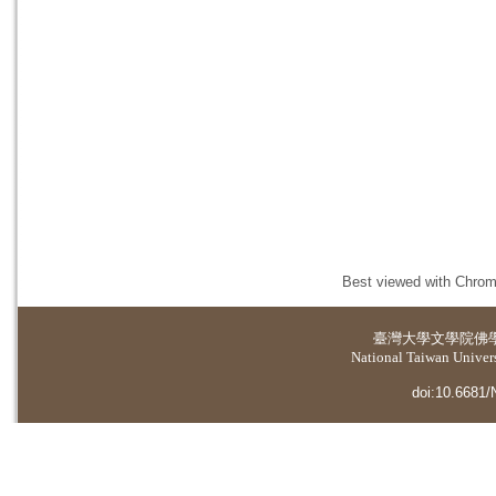
Best viewed with Chrome
臺灣大學
文學院佛
National Taiwan Universi
doi:10.6681