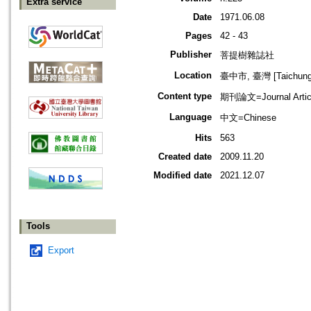
Extra service
Date
1971.06.08
Pages
42 - 43
Publisher
菩提樹雜誌社
Location
臺中市, 臺灣 [Taichung s
Content type
期刊論文=Journal Artic
Language
中文=Chinese
Hits
563
Created date
2009.11.20
Modified date
2021.12.07
Tools
Export