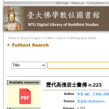
Site map
．
About us
．
Consultative C
．
Home
>
Search Engine
>
Fulltext Search
>
Bibliography Detail
Available resources
歷代高僧居士畫傳 n.223
Author
朱斐 (編)
;
王炯如 (插圖
Source
菩提樹=Bodhedrum
Volume
n.223