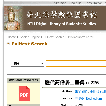
Site map
．
About us
．
Consultative C
．
Home
>
Search Engine
>
Fulltext Search
>
Bibliography Detail
Available resources
歷代高僧居士畫傳 n.226
Author
朱斐 (編)
;
王炯如 (插圖
Source
菩提樹=Bodhedrum
Volume
n.226