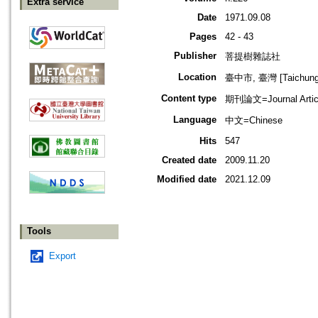
Extra service
Date
1971.09.08
Pages
42 - 43
Publisher
菩提樹雜誌社
Location
臺中市, 臺灣 [Taichung s
Content type
期刊論文=Journal Artic
Language
中文=Chinese
Hits
547
Created date
2009.11.20
Modified date
2021.12.09
Tools
Export