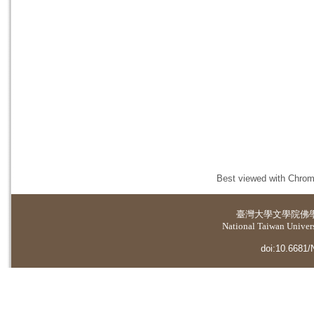
Best viewed with Chrome
臺灣大學
文學院佛
National Taiwan Universi
doi:10.6681