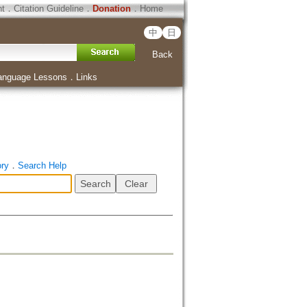
ht
．
Citation Guideline
．
Donation
．
Home
中
日
Back
anguage Lessons
．
Links
ory
．
Search Help