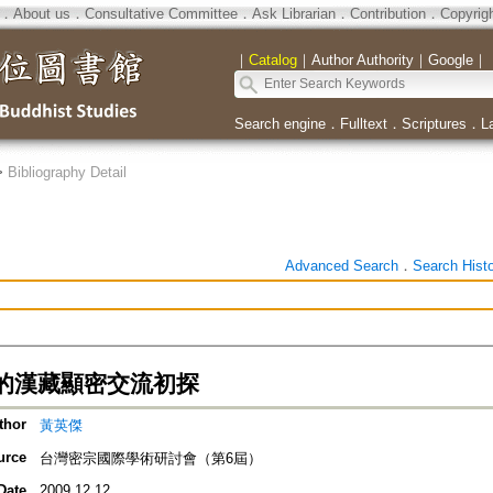
．
About us
．
Consultative Committee
．
Ask Librarian
．
Contribution
．
Copyrig
｜
Catalog
｜
Author Authority
｜
Google
｜
Search engine
．
Fulltext
．
Scriptures
．
L
>
Bibliography Detail
Advanced Search
．
Search Hist
的漢藏顯密交流初探
thor
黃英傑
urce
台灣密宗國際學術研討會（第6屆）
Date
2009.12.12