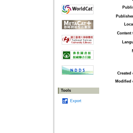
Publi
Publisher
Loca
Content 
Lang
Created 
Modified 
Tools
Export