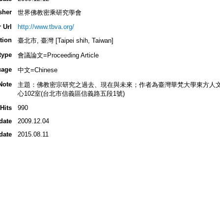
sher
世界佛教密乘研究學會
 Url
http://www.tbva.org/
tion
臺北市, 臺灣 [Taipei shih, Taiwan]
type
會議論文=Proceeding Article
uage
中文=Chinese
Note
主題：佛教密宗研究之過去、現在與未來；作者為臺灣華梵大學東方人
心102室(台北市信義區信義路五段1號)
Hits
990
date
2009.12.04
date
2015.08.11