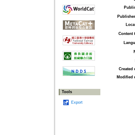
Publi
Publisher
Loca
Content 
Langu
Created 
Modified 
Tools
Export