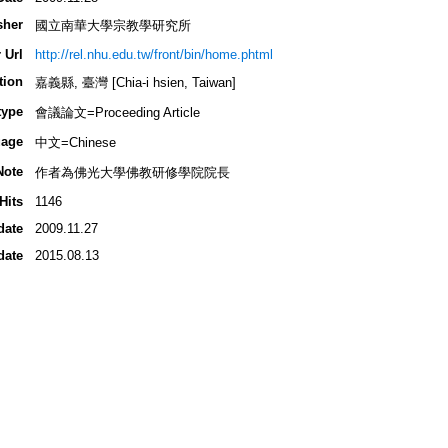
sher
國立南華大學宗教學研究所
 Url
http://rel.nhu.edu.tw/front/bin/home.phtml
tion
嘉義縣, 臺灣 [Chia-i hsien, Taiwan]
type
會議論文=Proceeding Article
age
中文=Chinese
Note
作者為佛光大學佛教研修學院院長
Hits
1146
date
2009.11.27
date
2015.08.13