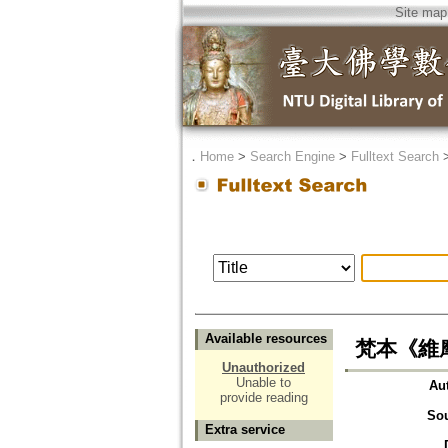
Site map
．
Home
>
Search Engine
>
Fulltext Search
Available resources
梵本《維
Unauthorized
Unable to
Au
provide reading
So
Extra service