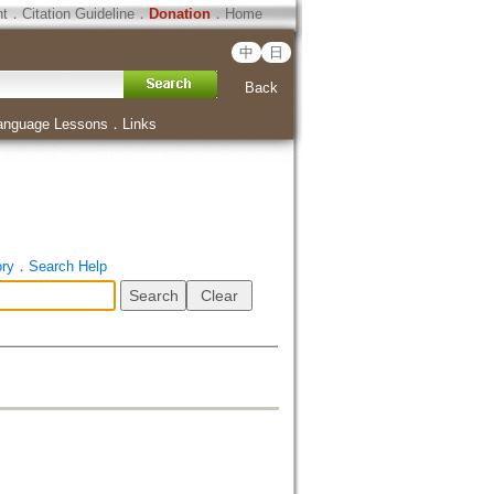
ht
．
Citation Guideline
．
Donation
．
Home
中
日
Back
anguage Lessons
．
Links
ory
．
Search Help