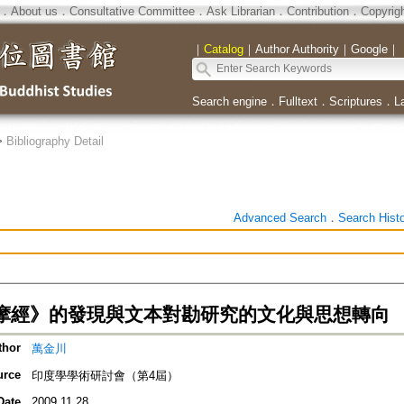
．
About us
．
Consultative Committee
．
Ask Librarian
．
Contribution
．
Copyrig
｜
Catalog
｜
Author Authority
｜
Google
｜
Search engine
．
Fulltext
．
Scriptures
．
L
>
Bibliography Detail
Advanced Search
．
Search Hist
摩經》的發現與文本對勘研究的文化與思想轉向
thor
萬金川
urce
印度學學術研討會（第4屆）
Date
2009.11.28