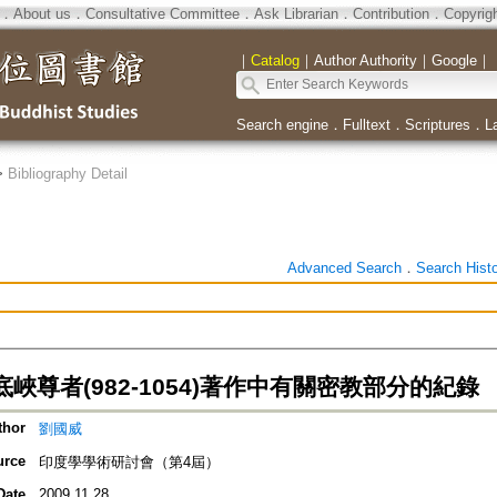
．
About us
．
Consultative Committee
．
Ask Librarian
．
Contribution
．
Copyrig
｜
Catalog
｜
Author Authority
｜
Google
｜
Search engine
．
Fulltext
．
Scriptures
．
L
>
Bibliography Detail
Advanced Search
．
Search Hist
峽尊者(982-1054)著作中有關密教部分的紀錄
thor
劉國威
urce
印度學學術研討會（第4屆）
Date
2009.11.28