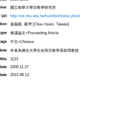
sher
國立南華大學宗教學研究所
 Url
http://rel.nhu.edu.tw/front/bin/home.phtml
tion
嘉義縣, 臺灣 [Chia-i hsien, Taiwan]
type
會議論文=Proceeding Article
age
中文=Chinese
Note
作者為佛光大學生命與宗教學系助理教授
Hits
1133
date
2009.11.27
date
2015.08.13