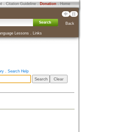
ht
．
Citation Guideline
．
Donation
．
Home
中
日
Back
anguage Lessons
．
Links
ory
．
Search Help