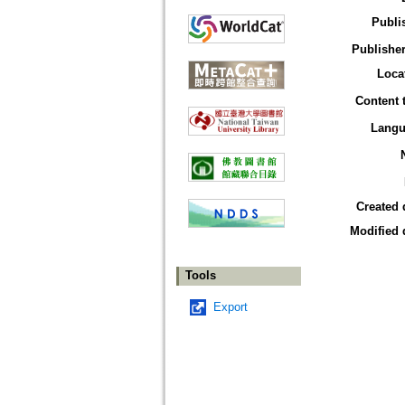
Publi
Publisher
Loca
Content 
Langu
Created 
Modified 
Tools
Export