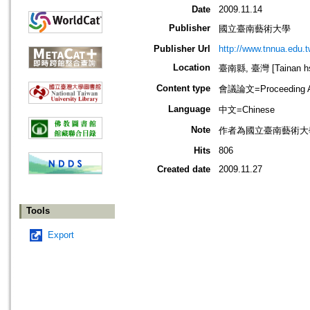
Date
2009.11.14
Publisher
國立臺南藝術大學
Publisher Url
http://www.tnnua.edu.t
Location
臺南縣, 臺灣 [Tainan hsi
Content type
會議論文=Proceeding Ar
Language
中文=Chinese
Note
作者為國立臺南藝術大
Hits
806
Created date
2009.11.27
Tools
Export