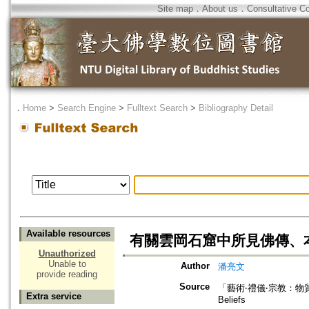
Site map
．
About us
．
Consultative C
．
Home
>
Search Engine
>
Fulltext Search
>
Bibliography Detail
Available resources
有關雲岡石窟中所見佛傳、
Unauthorized
Unable to
Author
潘亮文
provide reading
Source
「藝術‧禮儀‧宗教：物質文化與精神
Extra service
Beliefs