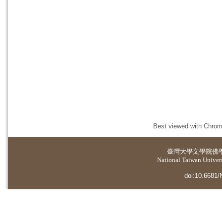
Best viewed with Chrome
臺灣大學
文學院佛
National Taiwan Universi
doi:10.6681