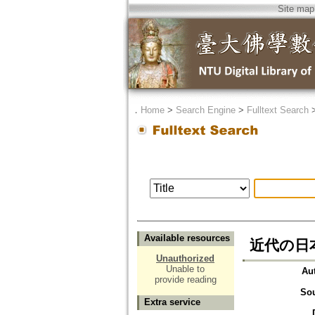
Site map
．
Home
>
Search Engine
>
Fulltext Search
Available resources
近代の日
Unauthorized
Unable to
Au
provide reading
So
Extra service