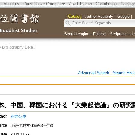
．
About us
．
Consultative Committee
．
Ask Librarian
．
Contribution
．
Copyrig
｜
Catalog
｜
Author Authority
｜
Google
｜
Search engine
．
Fulltext
．
Scriptures
．
L
>
Bibliography Detail
Advanced Search
．
Search Hist
本、中国、韓国における『大乗起信論』の研究
thor
石井公成
urce
比較佛教文化學術研討會
Date
2004.11.27