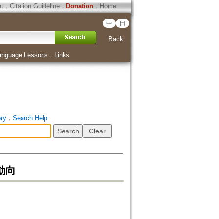
ht
．
Citation Guideline
．
Donation
．
Home
中
日
Back
anguage Lessons
．
Links
ory
．
Search Help
動向