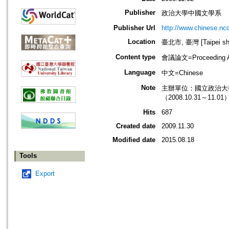
Publisher
政治大學中國文學系
Publisher Url
http://www.chinese.nc
Location
臺北市, 臺灣 [Taipei shi
Content type
會議論文=Proceeding Ar
Language
中文=Chinese
Note
主辦單位：國立政治大
（2008.10.31～11
Hits
687
Created date
2009.11.30
Modified date
2015.08.18
Tools
Export