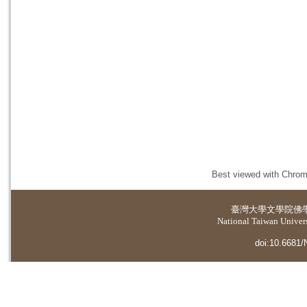
Best viewed with Chrome
臺灣大學
文學院佛
National Taiwan Universi
doi:10.6681