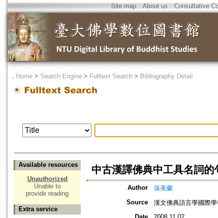
Site map
．
About us
．
Consultative C
．
Home
>
Search Engine
>
Fulltext Search
>
Bibliography Detail
Available resources
中古漢譯佛典中工具名詞的
Unauthorized
Unable to
Author
張美蘭
provide reading
Source
漢文佛典語言學國際學
Extra service
Date
2008.11.02