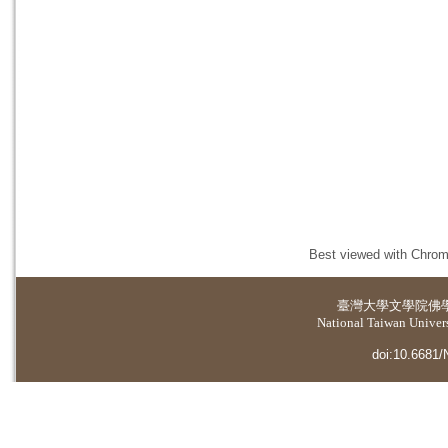
Best viewed with Chrome
臺灣大學
文學院佛
National Taiwan Universi
doi:10.6681