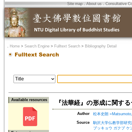
Site map
．
About us
．
Consultative C
．
Home
>
Search Engine
>
Fulltext Search
>
Bibliography Detail
Available resources
『法華経』の形成に関する一視点=My 
Author
松本史朗 =Matsumoto, 
Source
駒沢大学仏教学部研究紀要=Jour
ブッキョウ ガクブ ケ