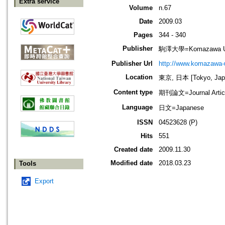
Extra service
Volume
n.67
Date
2009.03
Pages
344 - 340
Publisher
駒澤大學=Komazawa Uni
Publisher Url
http://www.komazawa-u
Location
東京, 日本 [Tokyo, Jap
Content type
期刊論文=Journal Artic
Language
日文=Japanese
ISSN
04523628 (P)
Hits
551
Created date
2009.11.30
Modified date
2018.03.23
Tools
Export