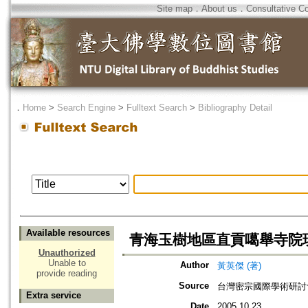
Site map
．
About us
．
Consultative C
．
Home
>
Search Engine
>
Fulltext Search
>
Bibliography Detail
Available resources
青海玉樹地區直貢噶舉寺院
Unauthorized
Unable to
Author
黃英傑 (著)
provide reading
Source
台灣密宗國際學術研討會
Extra service
Date
2005.10.23