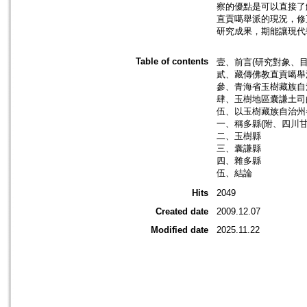
察的優點是可以直接了
直貢噶舉派的現況，修
研究成果，期能讓現代
Table of contents
壹、前言(研究對象、目
貳、藏傳佛教直貢噶舉
參、青海省玉樹藏族自
肆、玉樹地區囊謙土司
伍、以玉樹藏族自治州
一、稱多縣(附、四川
二、玉樹縣
三、囊謙縣
四、雜多縣
伍、結論
Hits
2049
Created date
2009.12.07
Modified date
2025.11.22