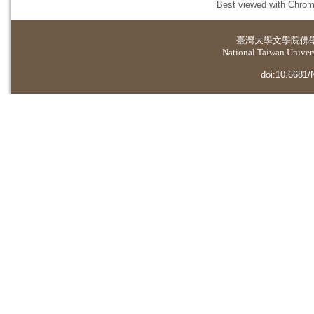
Best viewed with Chrome
臺灣大學
文學院佛
National Taiwan Universi
doi:10.6681