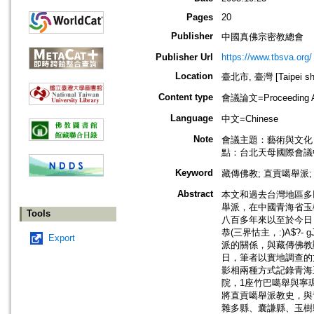
Pages
20
Publisher
中國真佛宗密教總會
Publisher Url
https://www.tbsva.org/
Location
臺北市, 臺灣 [Taipei shi
Content type
會議論文=Proceeding Ar
Language
中文=Chinese
Note
會議主題：藝術與文化
點：台北天母國際會議
Keyword
藏傳佛教; 直貢噶舉派;
Abstract
本文和過去台灣地區多
舉派，在中國青海省玉
Tools
八百多年來以至於今日
恭(三界怙主，:)A$?-
Export
派的關係，與藏傳佛教顯
日，筆者以實地調查的
影相兩種方式記錄青海
院，1座竹巴噶舉與寧
將直貢噶舉派教史，與
雜多縣、囊謙縣、玉樹