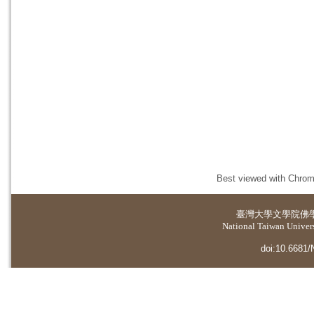
Best viewed with Chrome
臺灣大學
文學院佛
National Taiwan Universi
doi:10.6681