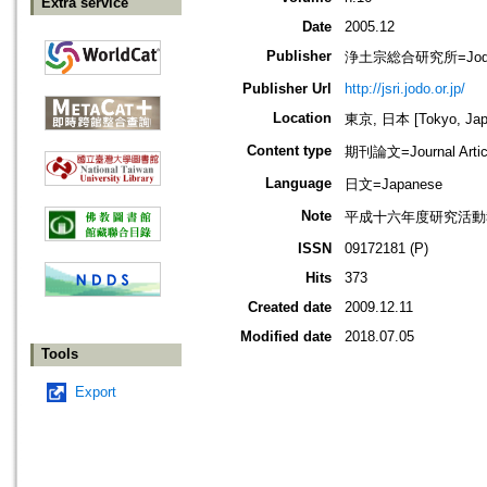
Extra service
Date
2005.12
Publisher
浄土宗総合研究所=Jodo Shu
Publisher Url
http://jsri.jodo.or.jp/
Location
東京, 日本 [Tokyo, Jap
Content type
期刊論文=Journal Artic
Language
日文=Japanese
Note
平成十六年度研究活動
ISSN
09172181 (P)
Hits
373
Created date
2009.12.11
Modified date
2018.07.05
Tools
Export