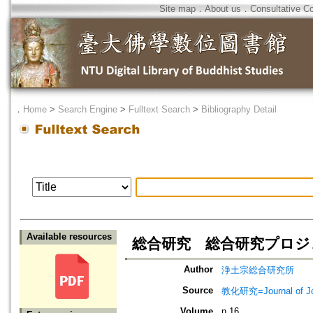
Site map
．
About us
．
Consultative C
．
Home
>
Search Engine
>
Fulltext Search
>
Bibliography Detail
Available resources
総合研究 総合研究プロジェ
Author
浄土宗総合研究所
Source
教化研究=Journal of J
Volume
n.16