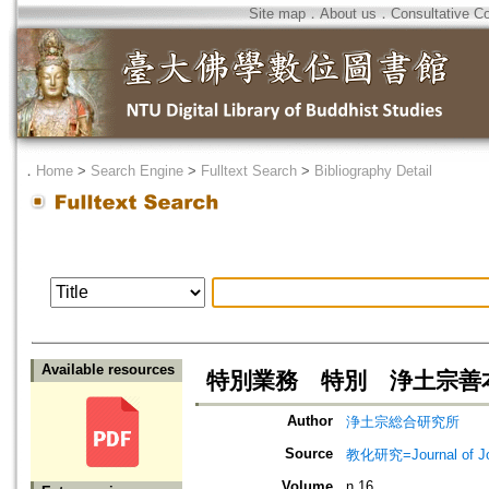
Site map
．
About us
．
Consultative C
．
Home
>
Search Engine
>
Fulltext Search
>
Bibliography Detail
Available resources
特別業務 特別 浄土宗善
Author
浄土宗総合研究所
Source
教化研究=Journal of J
Volume
n.16