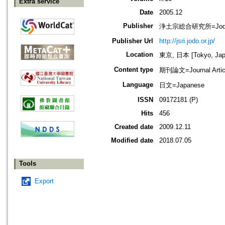
Extra service
Date
2005.12
Publisher
浄土宗総合研究所=Jodo Shu
Publisher Url
http://jsri.jodo.or.jp/
Location
東京, 日本 [Tokyo, Jap
Content type
期刊論文=Journal Artic
Language
日文=Japanese
ISSN
09172181 (P)
Hits
456
Created date
2009.12.11
Modified date
2018.07.05
Tools
Export