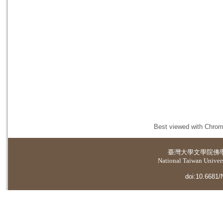
Best viewed with Chrome
臺灣大學
文學院佛
National Taiwan Universi
doi:10.6681