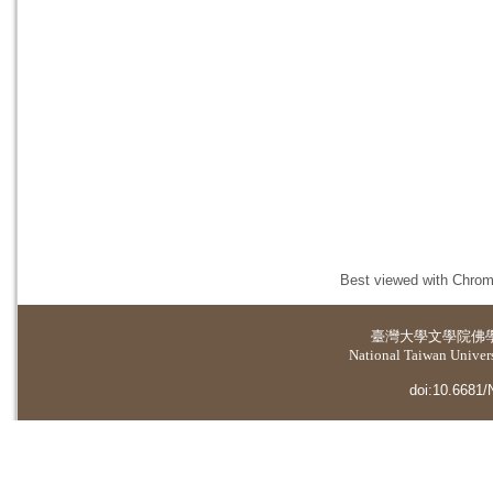
Best viewed with Chrome
臺灣大學
文學院佛
National Taiwan Universi
doi:10.6681