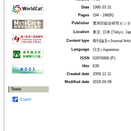
Date
1995.03.31
Pages
194 - 198(R)
Publisher
曹洞宗総合研究センタ
Location
東京, 日本 [Tokyo, Jap
Content type
期刊論文=Journal Artic
Language
日文=Japanese
ISSN
02876868 (P)
Hits
639
Created date
2009.12.11
Modified date
2018.04.09
Tools
Export