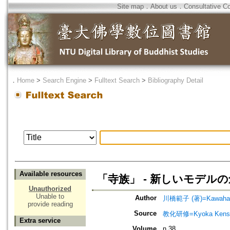
Site map
．
About us
．
Consultative C
．
Home
>
Search Engine
>
Fulltext Search
>
Bibliography Detail
Available resources
「寺族」 - 新しいモデル
Unauthorized
Unable to
Author
川橋範子 (著)=Kawahashi
provide reading
Source
教化研修=Kyoka Kenshu
Extra service
Volume
n.38