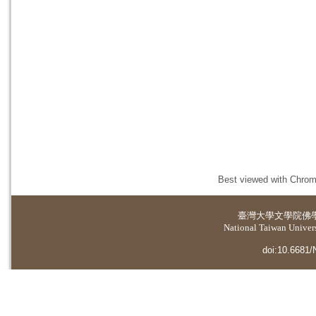
Best viewed with Chrome
臺灣大學
文學院佛
National Taiwan Universi
doi:10.6681