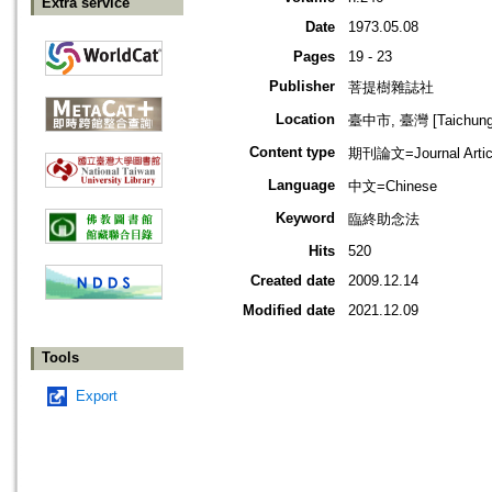
Extra service
Date
1973.05.08
Pages
19 - 23
Publisher
菩提樹雜誌社
Location
臺中市, 臺灣 [Taichung s
Content type
期刊論文=Journal Artic
Language
中文=Chinese
Keyword
臨終助念法
Hits
520
Created date
2009.12.14
Modified date
2021.12.09
Tools
Export