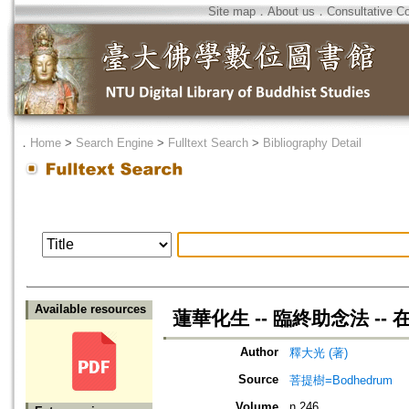
Site map
．
About us
．
Consultative C
．
Home
>
Search Engine
>
Fulltext Search
>
Bibliography Detail
Available resources
蓮華化生 -- 臨終助念法 -
Author
釋大光 (著)
Source
菩提樹=Bodhedrum
Volume
n.246