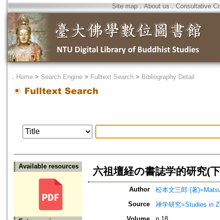
Site map
．
About us
．
Consultative C
．
Home
>
Search Engine
>
Fulltext Search
>
Bibliography Detail
Available resources
六祖壇経の書誌学的研究(下
Author
松本文三郎 (著)=Matsumo
Source
禅学研究=Studies in 
Volume
n.18