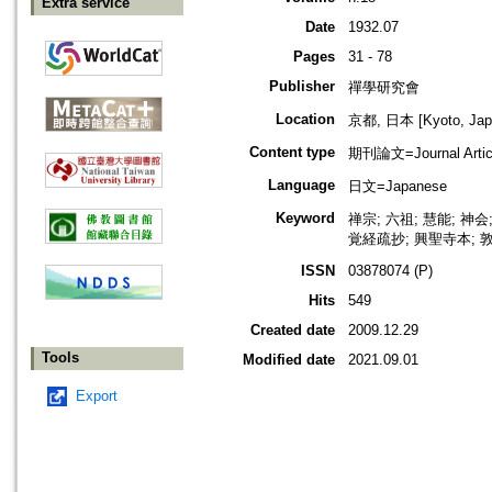
Extra service
Date
1932.07
Pages
31 - 78
Publisher
禪學研究會
Location
京都, 日本 [Kyoto, Jap
Content type
期刊論文=Journal Artic
Language
日文=Japanese
Keyword
禅宗; 六祖; 慧能; 神
覚経疏抄; 興聖寺本; 
ISSN
03878074 (P)
Hits
549
Created date
2009.12.29
Tools
Modified date
2021.09.01
Export