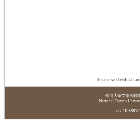
Best viewed with Chrome
臺灣大學
文學院佛
National Taiwan Universi
doi:10.6681