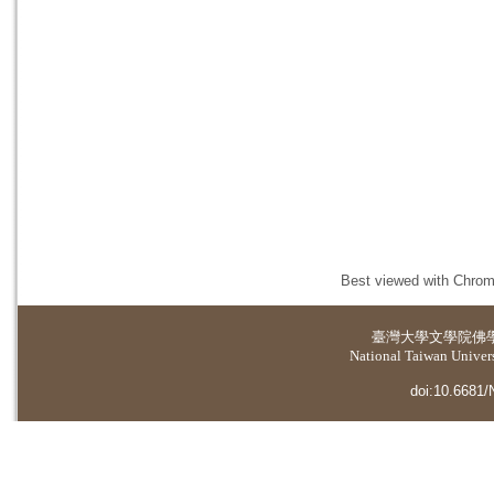
Best viewed with Chrome
臺灣大學
文學院佛
National Taiwan Universi
doi:10.6681