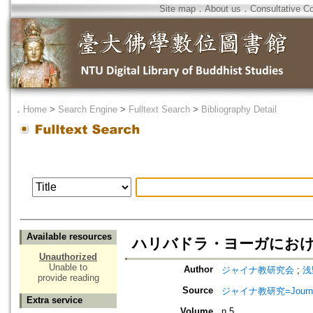
Site map
．
About us
．
Consultative C
．
Home
>
Search Engine
>
Fulltext Search
>
Bibliography Detail
Available resources
ハリバドラ・ヨーガにおけるVr
Unauthorized
Unable to
Author
ジャイナ教研究会
;
浅
provide reading
Source
ジャイナ教研究=Journa
Extra service
Volume
n.5