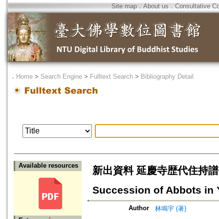
Site map
．
About us
．
Consultative C
．
Home
>
Search Engine
>
Fulltext Search
>
Bibliography Detail
Available resources
新出資料 延慶寺歴代住持譜の意義=Ne
Succession of Abbots in 
Author
林鳴宇 (著)