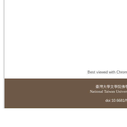
Best viewed with Chrome
臺灣大學
文學院佛
National Taiwan Universi
doi:10.6681