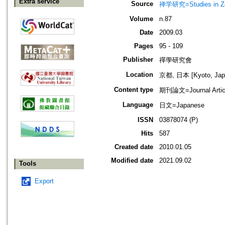
Extra service
Source
禅学研究=Studies in 
Volume
n.87
Date
2009.03
Pages
95 - 109
Publisher
禪學研究會
Location
京都, 日本 [Kyoto, Jap
Content type
期刊論文=Journal Artic
Language
日文=Japanese
ISSN
03878074 (P)
Hits
587
Created date
2010.01.05
Modified date
2021.09.02
Tools
Export