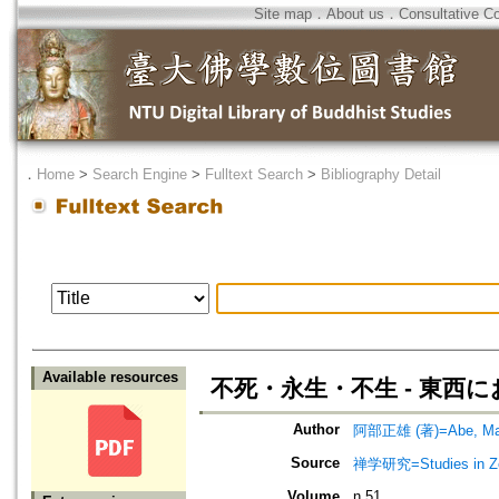
Site map
．
About us
．
Consultative C
．
Home
>
Search Engine
>
Fulltext Search
>
Bibliography Detail
Available resources
不死・永生・不生 - 東西
Author
阿部正雄 (著)=Abe, Mas
Source
禅学研究=Studies in 
Volume
n.51