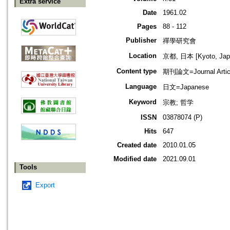
Extra service
Date
1961.02
Pages
88 - 112
Publisher
禪學研究會
Location
京都, 日本 [Kyoto, Jap
Content type
期刊論文=Journal Artic
Language
日文=Japanese
Keyword
宗教; 哲学
ISSN
03878074 (P)
Hits
647
Created date
2010.01.05
Modified date
2021.09.01
Tools
Export