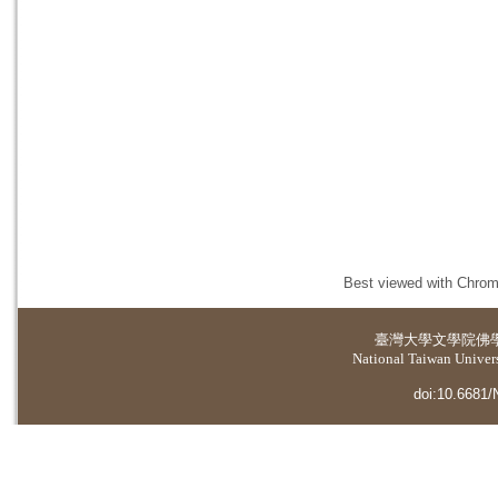
Best viewed with Chrome
臺灣大學
文學院佛
National Taiwan Universi
doi:10.6681