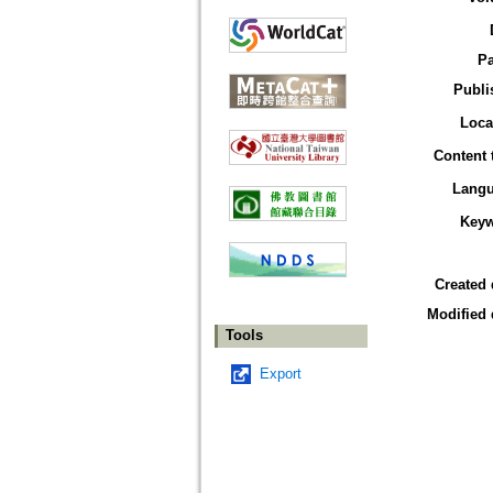
P
Publi
Loca
Content 
Lang
Key
Created 
Modified 
Tools
Export