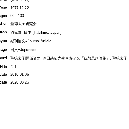
Date
1977.12.22
ages
90 - 100
sher
聖徳太子研究会
tion
羽曳野, 日本 [Habikino, Japan]
type
期刊論文=Journal Article
uage
日文=Japanese
word
聖徳太子関係論文; 奥田慈応先生喜寿記念『仏教思想論集』; 聖徳太子
Hits
421
date
2010.01.06
date
2020.08.26