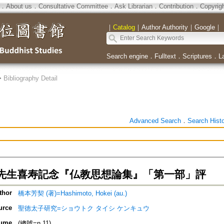
．
About us
．
Consultative Committee
．
Ask Librarian
．
Contribution
．
Copyrig
｜
Catalog
｜
Author Authority
｜
Google
｜
Search engine
．
Fulltext
．
Scriptures
．
L
>
Bibliography Detail
Advanced Search
．
Search Hist
先生喜寿記念『仏教思想論集』「第一部」評
thor
橋本芳契 (著)=Hashimoto, Hokei (au.)
urce
聖徳太子研究=ショウトク タイシ ケンキュウ
ume
(總號=n.11)