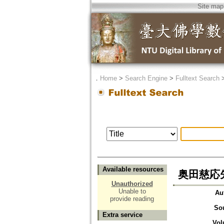
Site map
．
Home
>
Search Engine
>
Fulltext Search
Available resources
奥田慈応
Unauthorized
Unable to
Au
provide reading
So
Extra service
Vol