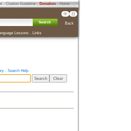
ht
．
Citation Guideline
．
Donation
．
Home
中
日
Back
anguage Lessons
．
Links
ory
．
Search Help