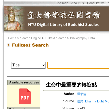
Site map
．
About us
．
Consultative C
．
Home
>
Search Engine
>
Fulltext Search
>
Bibliography Detail
Available resources
生命中最重要的轉捩點
Author
釋果儒
Source
法光=Dharma Light Mo
Volume
n.243