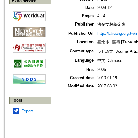
Extra service
Date
2009.12
Pages
4 - 4
Publisher
法光文教基金會
Publisher Url
http://fakuang.org.tw/
Location
臺北市, 臺灣 [Taipei shi
Content type
期刊論文=Journal Artic
Language
中文=Chinese
Hits
2006
Created date
2010.01.19
Modified date
2017.08.02
Tools
Export