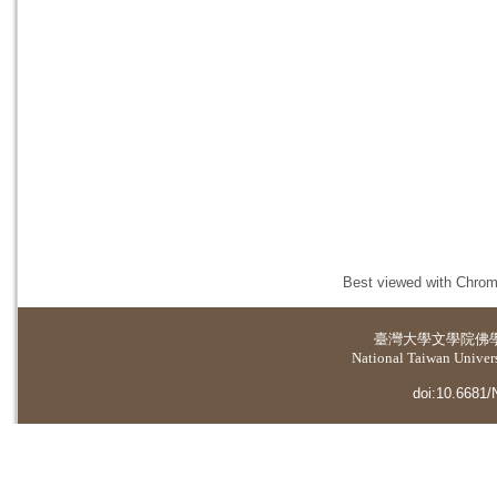
Best viewed with Chrome
臺灣大學
文學院佛
National Taiwan Universi
doi:10.6681