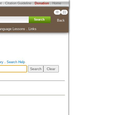
ht
．
Citation Guideline
．
Donation
．
Home
中
日
Back
anguage Lessons
．
Links
ory
．
Search Help