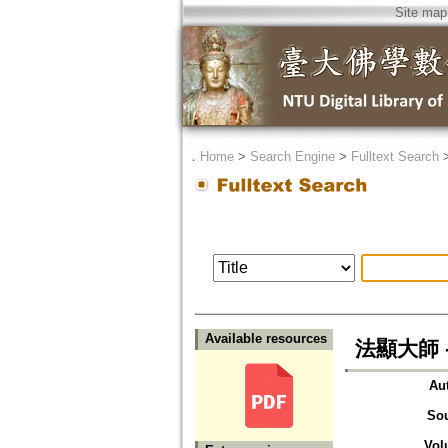
Site map
．
Home
>
Search Engine
>
Fulltext Search
Available resources
法顯大師 
Au
So
Vol