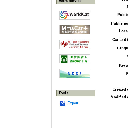
Extra service
Publi
Publisher
Loca
Content 
Langu
Keyw
I
Created 
Tools
Modified 
Export