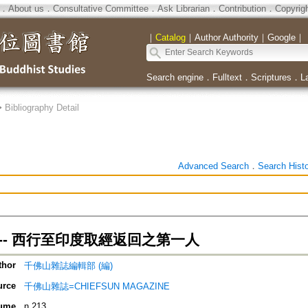
．
About us
．
Consultative Committee
．
Ask Librarian
．
Contribution
．
Copyrig
｜
Catalog
｜
Author Authority
｜
Google
｜
Search engine
．
Fulltext
．
Scriptures
．
L
>
Bibliography Detail
Advanced Search
．
Search Hist
-- 西行至印度取經返回之第一人
thor
千佛山雜誌編輯部 (編)
urce
千佛山雜誌=CHIEFSUN MAGAZINE
ume
n.213