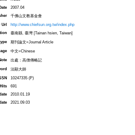
Date
2007.04
sher
千佛山文教基金會
 Url
http://www.chiefsun.org.tw/index.php
tion
臺南縣, 臺灣 [Tainan hsien, Taiwan]
type
期刊論文=Journal Article
age
中文=Chinese
Note
出處：高僧傳略記
ord
法顯大師
SSN
10247335 (P)
Hits
691
date
2010.01.19
date
2021.09.03