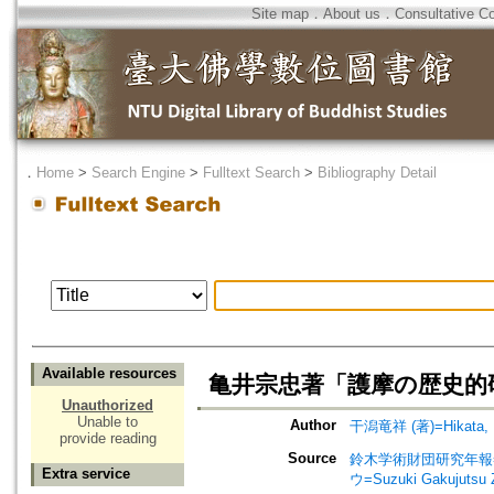
Site map
．
About us
．
Consultative C
．
Home
>
Search Engine
>
Fulltext Search
>
Bibliography Detail
Available resources
亀井宗忠著「護摩の歴史的
Unauthorized
Unable to
Author
干潟竜祥 (著)=Hikata, R
provide reading
Source
鈴木学術財団研究年報=Annu
Extra service
ウ=Suzuki Gakujutsu 