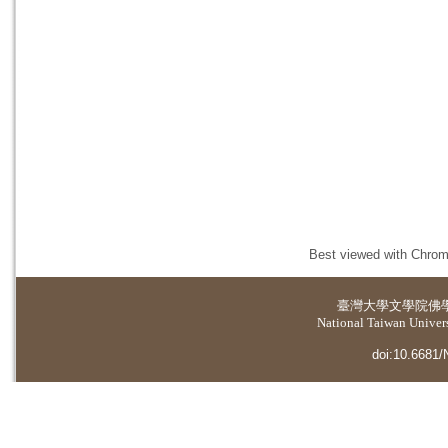
Best viewed with Chrome
臺灣大學
文學院佛
National Taiwan Universi
doi:10.6681