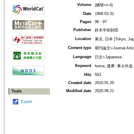
Volume
(總號=n.4)
Date
1968.03.31
Pages
96 - 97
Publisher
鈴木学術財団
Location
東京, 日本 [Tokyo, Jap
Content type
期刊論文=Journal Artic
Language
日文=Japanese
Keyword
homa; 護摩; 事火外
Hits
553
Created date
2010.01.20
Modified date
2020.08.21
Tools
Export