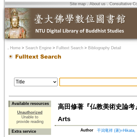
Site map
．
About us
．
Consultative C
．
Home
>
Search Engine
>
Fulltext Search
>
Bibliography Detail
Available resources
高田修著『仏教美術史論考』=O.Taka
Unauthorized
Unable to
Arts
provide reading
Author
干潟竜祥 (著)=Hikata, R
Extra service