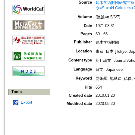
Source
鈴木学術財団研究年報=Annu
ウ=Suzuki Gakujutsu 
Volume
(總號=n.5/6/7)
Date
1971.03.31
Pages
60 - 65
Publisher
鈴木学術財団
Location
東京, 日本 [Tokyo, Jap
Content type
期刊論文=Journal Artic
Language
日文=Japanese
Keyword
曼荼羅; 地獄絵; 仏像
Hits
654
Tools
Created date
2010.01.20
Export
Modified date
2020.08.20