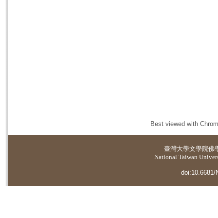
Best viewed with Chrome
臺灣大學
文學院佛
National Taiwan Universi
doi:10.6681