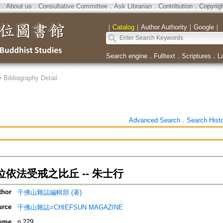
．
About us
．
Consultative Committee
．
Ask Librarian
．
Contribution
．
Copyrig
｜
Catalog
｜
Author Authority
｜
Google
｜
Search engine
．
Fulltext
．
Scriptures
．
L
>
Bibliography Detail
Advanced Search
．
Search Hist
依法受戒之比丘 -- 朱士行
thor
千佛山雜誌編輯部 (著)
urce
千佛山雜誌=CHIEFSUN MAGAZINE
ume
n.229