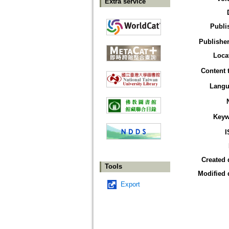
Extra service
Publi
Publisher
Loca
Content 
Langu
Keyw
I
Created 
Tools
Modified 
Export