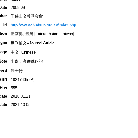
Date
2008.09
sher
千佛山文教基金會
 Url
http://www.chiefsun.org.tw/index.php
tion
臺南縣, 臺灣 [Tainan hsien, Taiwan]
type
期刊論文=Journal Article
age
中文=Chinese
Note
出處：高僧傳略記
ord
朱士行
SSN
10247335 (P)
Hits
555
date
2010.01.21
date
2021.10.05