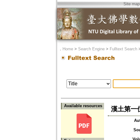
Site map
．
Home
>
Search Engine
>
Fulltext Search
Available resources
漢土第一位
Au
So
Vol