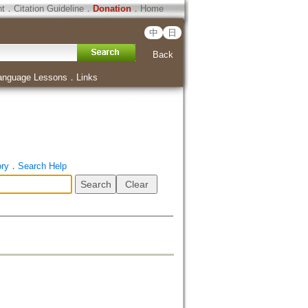
ht
．
Citation Guideline
．
Donation
．
Home
中
日
Back
anguage Lessons
．
Links
ory
．
Search Help