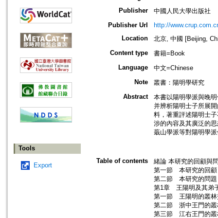
Publisher
中國人民大學出版社
Publisher Url
http://www.crup.com.c
Location
北京, 中國 [Beijing, Ch
Content type
書籍=Book
Language
中文=Chinese
Note
叢書：陽明學研究
Abstract
本書以陽明學派與晚明
并辨析陽明士子所展開
料，著重評述陽明士子
涉的內容及其廣泛的思
蕺山學派等對陽明學派
Tools
Table of contents
緒論 本研究的回顧與
Export
第一節 本研究的回顧
第二節 本研究的問題
第1章 王陽明及其弟
第一節 王陽明的叢林
第二節 浙中王門的叢
第三節 江右王門的叢