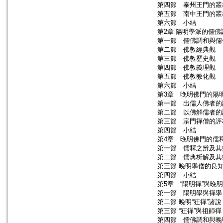
第四節 泰州王門的叢
第五節 南中王門的叢
第六節 小結
第2章 陽明學派的儒
第一節 儒佛調和與儒
第二節 佛教經典觀
第三節 佛教歷史觀
第四節 佛教義理觀
第五節 佛教教化觀
第六節 小結
第3章 晚明佛門的陽
第一節 出儒人佛者的
第二節 以佛解儒者的
第三節 宗門禪僧的評
第四節 小結
第4章 晚明佛門的儒
第一節 儒釋之辨及其
第二節 儒典析解及其
第三節 晚明學僧的良
第四節 小結
第5章 “陽明禪”與晚
第一節 陽明學與禪學
第二節 晚明“狂禪”諸說
第三節 “狂禪”與祖師禪
第四節 儒佛調和與晚