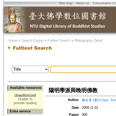
Site map
．
About us
．
Consultative C
．
Home
>
Search Engine
>
Fulltext Search
>
Bibliography Detail
Available resources
陽明學派與晚明佛教
Unauthorized
Unable to
Author
陳永革 (著)=Chen, Yung-
provide reading
Date
2009.11.01
Extra service
Pages
300