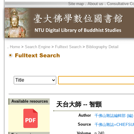
Site map
．
About us
．
Consultative C
．
Home
>
Search Engine
>
Fulltext Search
>
Bibliography Detail
Available resources
天台大師 -- 智顗
Author
千佛山雜誌編輯部 (編)
Source
千佛山雜誌=CHIEFSUN
Volume
n.240