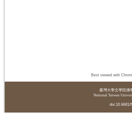
Best viewed with Chrome
臺灣大學
文學院佛
National Taiwan Universi
doi:10.6681