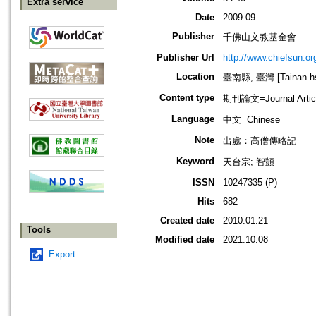
Extra service
Date
2009.09
Publisher
千佛山文教基金會
Publisher Url
http://www.chiefsun.or
Location
臺南縣, 臺灣 [Tainan hsi
Content type
期刊論文=Journal Artic
Language
中文=Chinese
Note
出處：高僧傳略記
Keyword
天台宗; 智顗
ISSN
10247335 (P)
Hits
682
Created date
2010.01.21
Tools
Modified date
2021.10.08
Export