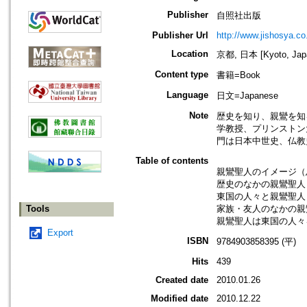
Publisher
自照社出版
Publisher Url
http://www.jishosya.co.
Location
京都, 日本 [Kyoto, Jap
Content type
書籍=Book
Language
日文=Japanese
Note
歴史を知り、親鸞を知
学教授、プリンストン
門は日本中世史、仏教
Table of contents
親鸞聖人のイメージ（
歴史のなかの親鸞聖人
東国の人々と親鸞聖人
Tools
家族・友人のなかの親
親鸞聖人は東国の人々
Export
ISBN
9784903858395 (平)
Hits
439
Created date
2010.01.26
Modified date
2010.12.22