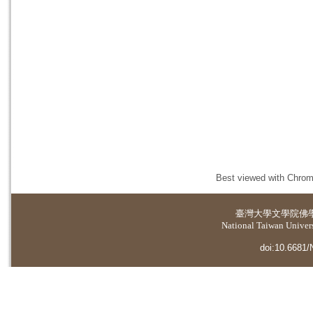
Best viewed with Chrome
臺灣大學
文學院佛
National Taiwan Universi
doi:10.6681