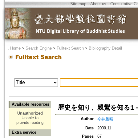
Site map
．
About us
．
Consultative C
．
Home
>
Search Engine
>
Fulltext Search
>
Bibliography Detail
Available resources
歴史を知り、親鸞を知る1 
Unauthorized
Unable to
Author
今井雅晴
provide reading
Date
2009.11
Extra service
Pages
67