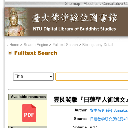
Site map
．
About us
．
Consultative C
．
Home
>
Search Engine
>
Fulltext Search
>
Bibliography Detail
Available resources
霊艮閣版『日蓮聖人御遺文
Author
安中尚史 (著)=Annaka, N
Source
日蓮教学研究所紀要=Jour
Volume
n.17