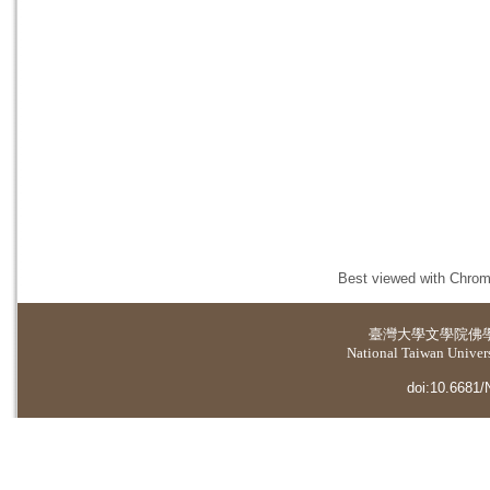
Best viewed with Chrome
臺灣大學
文學院佛
National Taiwan Universi
doi:10.6681