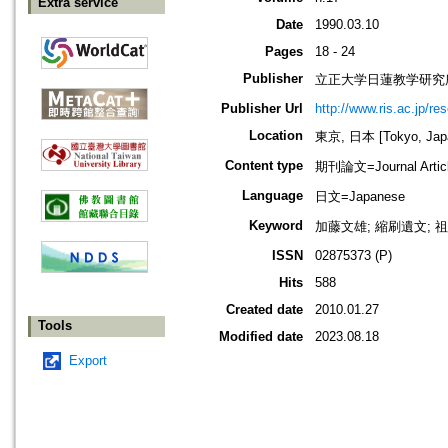
Extra service
Date
1990.03.10
Pages
18 - 24
Publisher
立正大学日蓮教学研究
Publisher Url
http://www.ris.ac.jp/re
Location
東京, 日本 [Tokyo, Jap
Content type
期刊論文=Journal Artic
Language
日文=Japanese
Keyword
加藤文雄; 縮刷遺文; 
ISSN
02875373 (P)
Hits
588
Created date
2010.01.27
Tools
Modified date
2023.08.18
Export