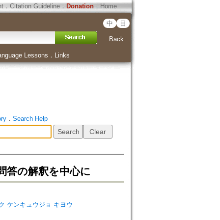
ht
．
Citation Guideline
．
Donation
．
Home
中
日
Back
anguage Lessons
．
Links
ory
．
Search Help
七問答の解釈を中心に
キョウガク ケンキュウジョ キヨウ