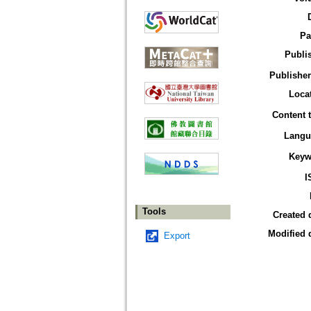
Pa
Publi
Publisher
Loca
Content 
Langu
Keyw
I
Tools
Created 
Modified 
Export