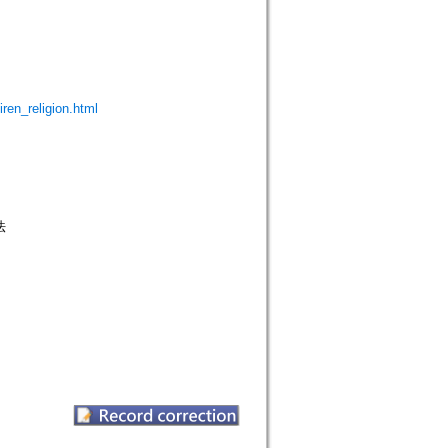
iren_religion.html
法