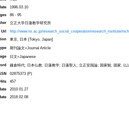
Date
1996.03.10
ges
86 - 95
sher
立正大学日蓮教学研究所
 Url
http://www.ris.ac.jp/research_social_cooperation/research_institute/nich
tion
東京, 日本 [Tokyo, Japan]
type
期刊論文=Journal Article
age
日文=Japanese
ord
鎌倉時代; 日本仏教; 日蓮教学; 日蓮聖人; 立正安国論; 国家観; 国家; 仏
SSN
02875373 (P)
Hits
457
date
2010.01.27
date
2018.02.08