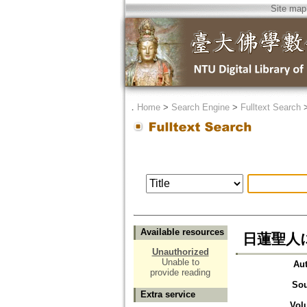
Site map
．
Home
>
Search Engine
>
Fulltext Search
Available resources
日蓮聖人
Unauthorized
Unable to
Au
provide reading
Sou
Extra service
Vol