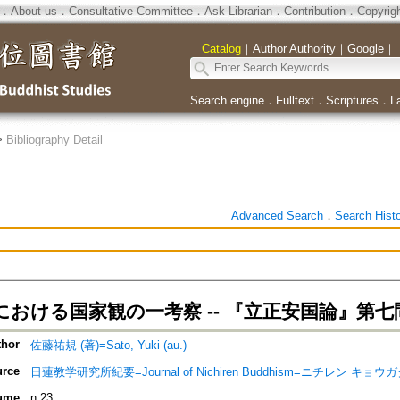
．
About us
．
Consultative Committee
．
Ask Librarian
．
Contribution
．
Copyrig
｜
Catalog
｜
Author Authority
｜
Google
｜
Search engine
．
Fulltext
．
Scriptures
．
L
>
Bibliography Detail
Advanced Search
．
Search Hist
における国家観の一考察 -- 『立正安国論』第
thor
佐藤祐規 (著)=Sato, Yuki (au.)
rce
日蓮教学研究所紀要=Journal of Nichiren Buddhism=ニチレン 
ume
n.23