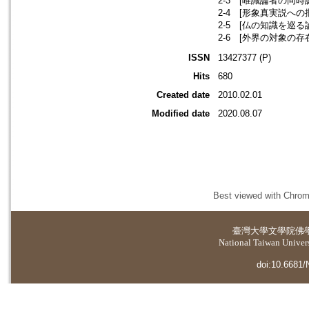
2-3 [唯識論者の同時認
2-4 [形象真実説への批
2-5 [仏の知識を巡る論
2-6 [外界の対象の存
ISSN
13427377 (P)
Hits
680
Created date
2010.02.01
Modified date
2020.08.07
Best viewed with Chrome
臺灣大學
文學院佛
National Taiwan Universi
doi:10.6681