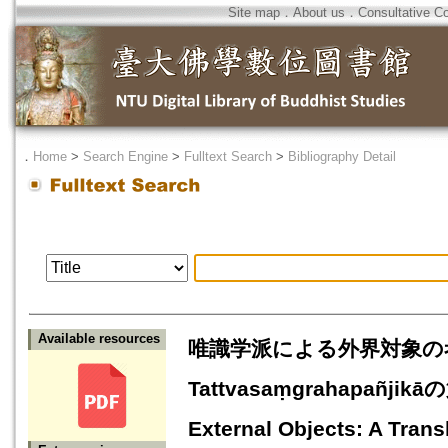
Site map
．
About us
．
Consultative C
．
Home
>
Search Engine
>
Fulltext Search
>
Bibliography Detail
Available resources
唯識学派による外界対象の考察（2
Tattvasaṃgrahapañjik
External Objects: A Transl