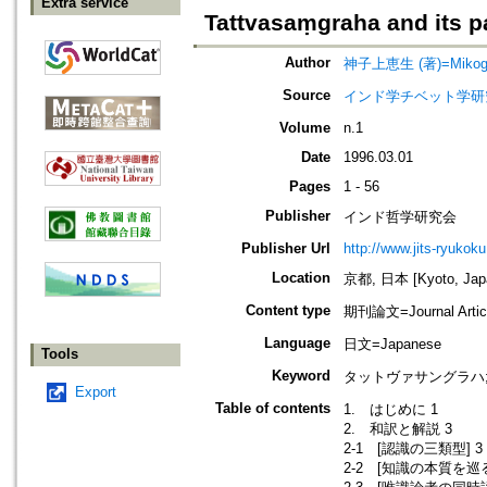
Extra service
Tattvasaṃgraha and its p
Author
神子上恵生 (著)=Mikogam
Source
インド学チベット学研究=Jou
Volume
n.1
Date
1996.03.01
Pages
1 - 56
Publisher
インド哲学研究会
Publisher Url
http://www.jits-ryukoku
Location
京都, 日本 [Kyoto, Jap
Content type
期刊論文=Journal Artic
Language
日文=Japanese
Tools
Keyword
タットヴァサングラハ;
Export
Table of contents
1. はじめに 1
2. 和訳と解説 3
2-1 [認識の三類型] 3
2-2 [知識の本質を巡る