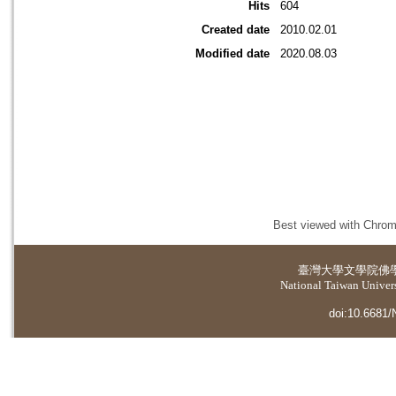
Hits
604
Created date
2010.02.01
Modified date
2020.08.03
Best viewed with Chrome
臺灣大學
文學院佛
National Taiwan Universi
doi:10.6681