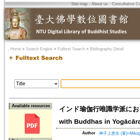
Site map
．
About us
．
Consultative C
．
Home
>
Search Engine
>
Fulltext Search
>
Bibliography Detail
Available resources
インド瑜伽行唯識学派における
with Buddhas in Yogācār
Author
神子上恵生 (著)=Mikogam