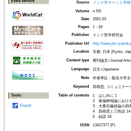
Extra service
Source
インド学チベット学研究=Jou
Volume
n.5/6
Date
2001.03
Pages
1 - 18
Publisher
インド哲学研究会
Publisher Url
http://www.jits-ryukoku
Location
京都, 日本 [Kyoto, Jap
Content type
期刊論文=Journal Artic
Language
日文=Japanese
Note
作者單位：龍谷大学文
Keyword
四尋󠄁思; コミュニケ
Tools
Table of contents
1 はじめに 1
2 瑜伽師地論における四
Export
3 大乗荘厳経論の四尋
4 四尋思と三性説 14
5 結語 18
ISSN
13427377 (P)