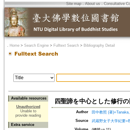
Site map
．
About us
．
Consultative C
．
Home
>
Search Engine
>
Fulltext Search
>
Bibliography Detail
Available resources
四聖諦を中心とした修行の
Unauthorized
Unable to
Author
田中教照 (著)=Tanaka, K
provide reading
Source
武蔵野女子大学紀要=Bulle
Extra service
Volume
(總號=n.11)