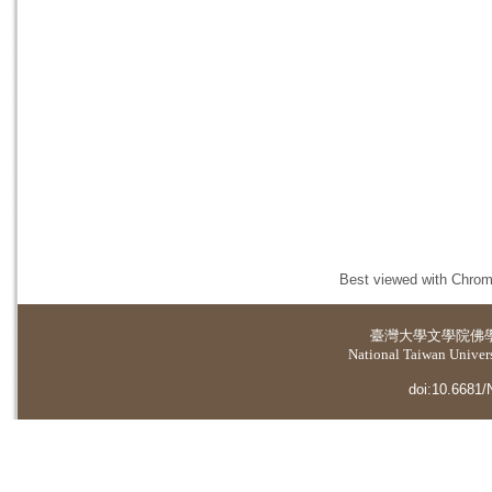
Best viewed with Chrome
臺灣大學
文學院佛
National Taiwan Universi
doi:10.6681