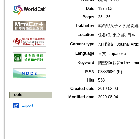
Date
1976.03
Pages
23 - 35
Publisher
武蔵野女子大学紀要編
Location
保谷町, 東京都, 日本
Content type
期刊論文=Journal Artic
Language
日文=Japanese
Keyword
四聖諦=四諦=The Four Nobl
ISSN
03886689 (P)
Hits
538
Created date
2010.02.03
Tools
Modified date
2020.08.04
Export