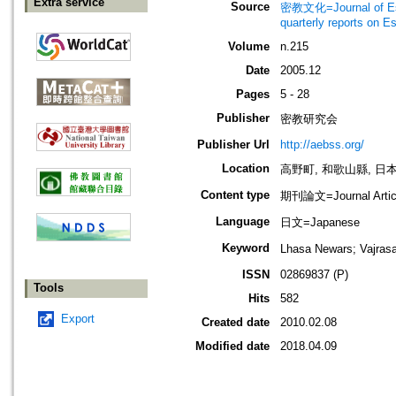
Extra service
Source
密教文化=Journal of Es
quarterly reports on 
Volume
n.215
Date
2005.12
Pages
5 - 28
Publisher
密教研究会
Publisher Url
http://aebss.org/
Location
高野町, 和歌山縣, 日本 [K
Content type
期刊論文=Journal Artic
Language
日文=Japanese
Keyword
Lhasa Newars; Vajr
ISSN
02869837 (P)
Tools
Hits
582
Export
Created date
2010.02.08
Modified date
2018.04.09