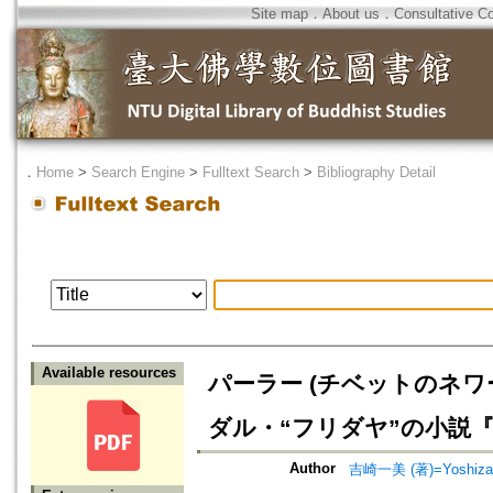
Site map
．
About us
．
Consultative C
．
Home
>
Search Engine
>
Fulltext Search
>
Bibliography Detail
Available resources
パーラー (チベットのネワ
ダル・“フリダヤ”の小説
Author
吉崎一美 (著)=Yoshizaki