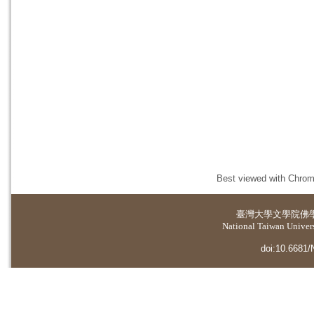
Best viewed with Chrome
臺灣大學
文學院佛
National Taiwan Universi
doi:10.6681