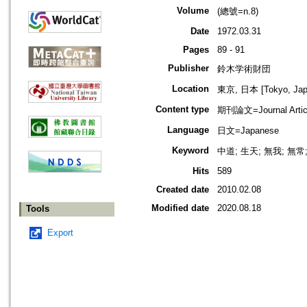
Volume
(總號=n.8)
Date
1972.03.31
Pages
89 - 91
Publisher
鈴木学術財団
Location
東京, 日本 [Tokyo, Jap
Content type
期刊論文=Journal Artic
Language
日文=Japanese
Keyword
中道; 生天; 無我; 無
Hits
589
Created date
2010.02.08
Modified date
2020.08.18
Tools
Export