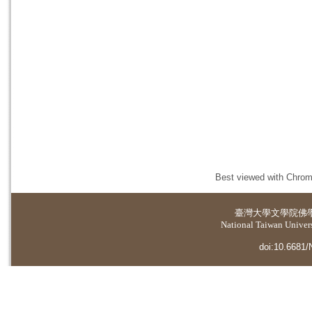
Best viewed with Chrome
臺灣大學
文學院佛
National Taiwan Universi
doi:10.6681