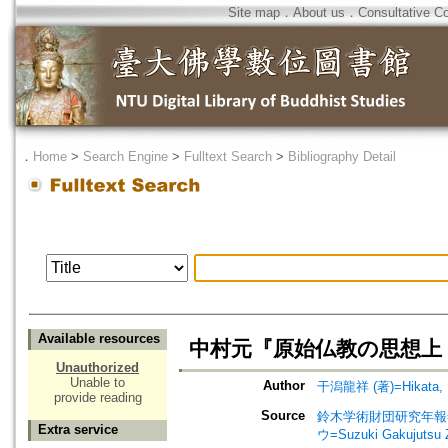
Site map
．
About us
．
Consultative C
．
Home
>
Search Engine
>
Fulltext Search
>
Bibliography Detail
Available resources
中村元『原始仏教の思想上・下』=H.
Unauthorized
Unable to
Author
干潟龍祥 (著)=Hikata, R
provide reading
Source
鈴木学術財団研究年報=Annu
Extra service
ウ=Suzuki Gakujutsu 