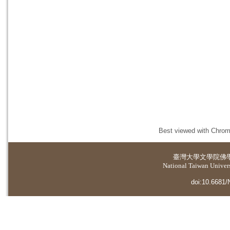
Best viewed with Chrome
臺灣大學
文學院佛
National Taiwan Universi
doi:10.6681