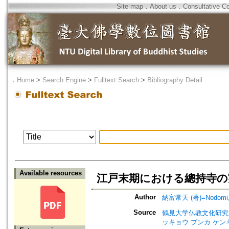
Site map
．
About us
．
Consultative C
．
Home
>
Search Engine
>
Fulltext Search
>
Bibliography Detail
Available resources
江戸末期における總持寺の実
Author
納富常天 (著)=Nodomi, J
Source
鶴見大学仏教文化研究所紀要=Bul
ッキョウ ブンカ ケン