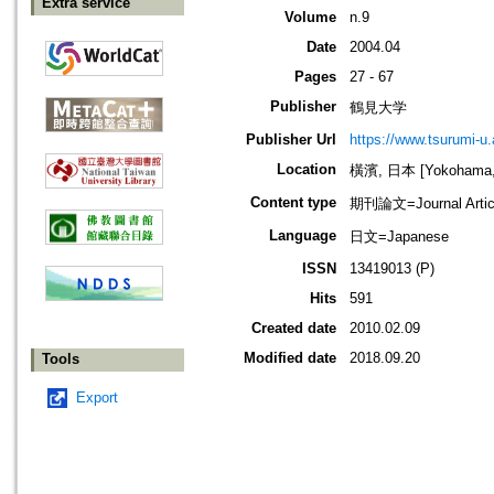
Extra service
Volume
n.9
Date
2004.04
Pages
27 - 67
Publisher
鶴見大学
Publisher Url
https://www.tsurumi-u.
Location
橫濱, 日本 [Yokohama,
Content type
期刊論文=Journal Artic
Language
日文=Japanese
ISSN
13419013 (P)
Hits
591
Created date
2010.02.09
Modified date
2018.09.20
Tools
Export