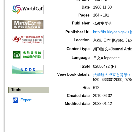
Date
1988.11.30
Pages
184 - 191
Publisher
仏教史学会
Publisher Url
http://bukkyoshigaku.j
Location
京都, 日本 [Kyoto, Jap
Content type
期刊論文=Journal Artic
Language
日文=Japanese
ISSN
02886472 (P)
View book details
法華経の成立と背景：
529. 4333012090; 978
Hits
612
Tools
Created date
2010.03.02
Export
Modified date
2022.01.12