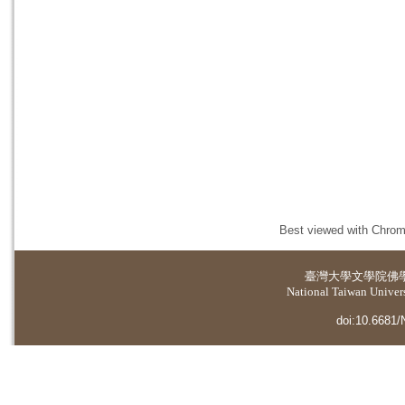
Best viewed with Chrome
臺灣大學
文學院佛
National Taiwan Universi
doi:10.6681