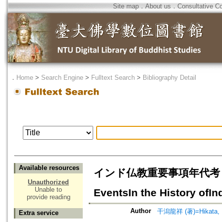
Site map
．
About us
．
Consultative C
．
Home
>
Search Engine
>
Fulltext Search
>
Bibliography Detail
Available resources
インド仏教重要事項年代考 -- 但し5
Unauthorized
Unable to
EventsIn the History ofI
provide reading
Author
干潟龍祥 (著)=Hikata, R
Extra service