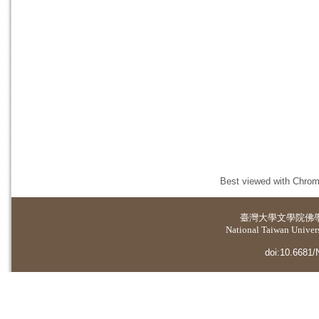
Best viewed with Chrome
臺灣大學
文學院佛
National Taiwan Universi
doi:10.6681