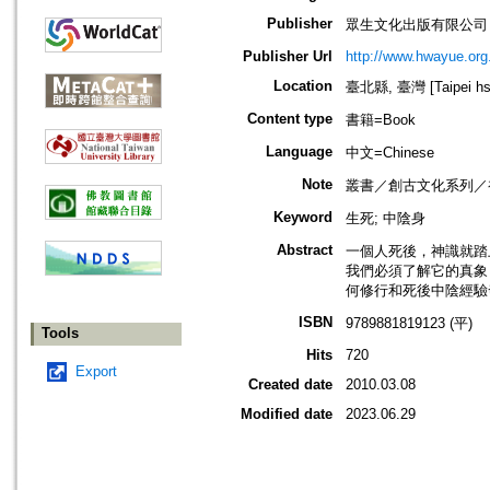
Publisher
眾生文化出版有限公司
Publisher Url
http://www.hwayue.org
Location
臺北縣, 臺灣 [Taipei hsi
Content type
書籍=Book
Language
中文=Chinese
Note
叢書／創古文化系列／
Keyword
生死; 中陰身
Abstract
一個人死後，神識就踏
我們必須了解它的真象
何修行和死後中陰經驗
ISBN
9789881819123 (平)
Tools
Hits
720
Export
Created date
2010.03.08
Modified date
2023.06.29