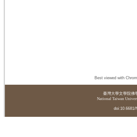
Best viewed with Chrome
臺灣大學
文學院佛
National Taiwan Universi
doi:10.6681