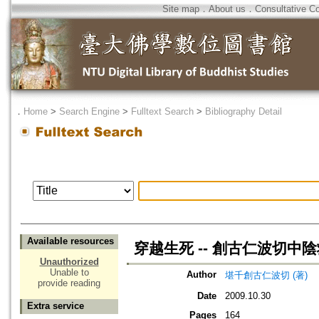
Site map
．
About us
．
Consultative C
．
Home
>
Search Engine
>
Fulltext Search
>
Bibliography Detail
Available resources
穿越生死 -- 創古仁波切中
Unauthorized
Unable to
Author
堪千創古仁波切 (著)
provide reading
Date
2009.10.30
Extra service
Pages
164