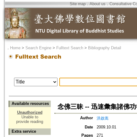
Site map
．
About us
．
Consultative C
．
Home
>
Search Engine
>
Fulltext Search
>
Bibliography Detail
Available resources
念佛三昧 -- 迅速彙集諸佛
Unauthorized
Unable to
Author
洪啟嵩
provide reading
Date
2009.10.01
Extra service
Pages
271