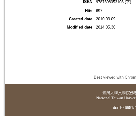
ISBN
9787508053103 (平)
Hits
697
Created date
2010.03.09
Modified date
2014.05.30
Best viewed with Chrome
臺灣大學
文學院佛
National Taiwan Universi
doi:10.6681