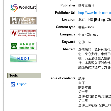
Publisher
華夏出版社
Publisher Url
http://www.hxph.com.c
Location
北京, 中國 [Beijing, Ch
Content type
書籍=Book
Language
中文=Chinese
Keyword
念佛三昧
Abstract
念佛法門，源起於古代
念，身心安穩。念佛三
德，乃至最後匯入空的
行。本書深入探討念佛
總攝為偈頌法本，方便
Tools
Table of contents
總序
自序
Export
關於本書
第一章
念佛法門的發展;念佛
第二章
念佛三昧初探;念佛三