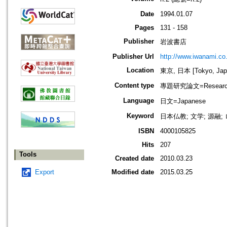
Date
1994.01.07
Pages
131 - 158
Publisher
岩波書店
Publisher Url
http://www.iwanami.co.
Location
東京, 日本 [Tokyo, Jap
Content type
專題研究論文=Research
Language
日文=Japanese
Keyword
日本仏教; 文学; 源融
ISBN
4000105825
Hits
207
Tools
Created date
2010.03.23
Export
Modified date
2015.03.25