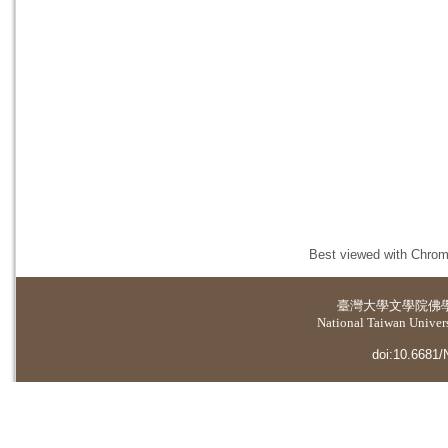
Best viewed with Chrome
臺灣大學
文學院佛
National Taiwan Universi
doi:10.6681