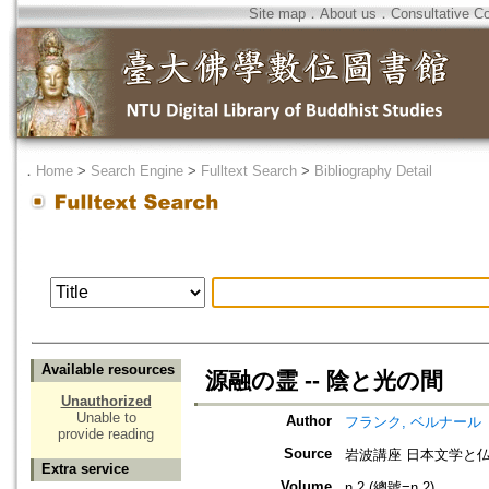
Site map
．
About us
．
Consultative C
．
Home
>
Search Engine
>
Fulltext Search
>
Bibliography Detail
Available resources
源融の霊 -- 陰と光の間
Unauthorized
Unable to
Author
フランク, ベルナール
provide reading
Source
岩波講座 日本文学と仏
Extra service
Volume
n.2 (總號=n.2)