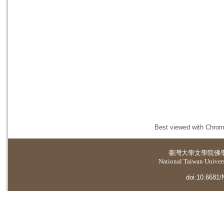
Best viewed with Chrome
臺灣大學
文學院佛
National Taiwan Universi
doi:10.6681