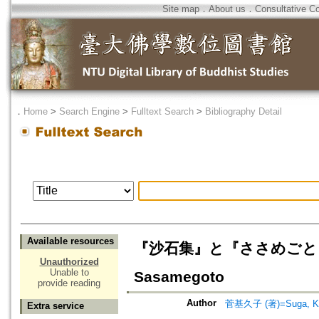
Site map
．
About us
．
Consultative C
．
Home
>
Search Engine
>
Fulltext Search
>
Bibliography Detail
Available resources
『沙石集』と『ささめごと』 -
Unauthorized
Unable to
Sasamegoto
provide reading
Author
菅基久子 (著)=Suga, Kik
Extra service