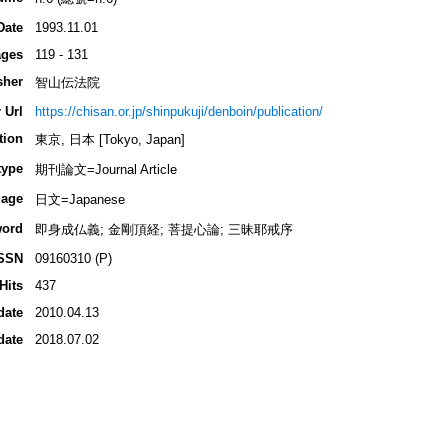
Date
1993.11.01
ges
119 - 131
sher
智山伝法院
 Url
https://chisan.or.jp/shinpukuji/denboin/publication/
tion
東京, 日本 [Tokyo, Japan]
type
期刊論文=Journal Article
age
日文=Japanese
ord
即身成仏義; 金剛頂経; 菩提心論; 三昧耶戒序
SSN
09160310 (P)
Hits
437
date
2010.04.13
date
2018.07.02