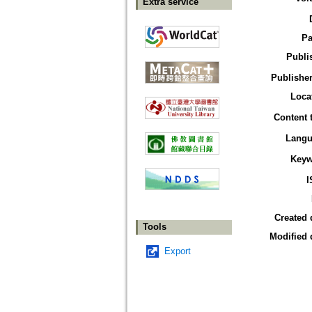
Extra service
Pa
Publi
Publisher
Loca
Content 
Langu
Keyw
I
Created 
Tools
Modified 
Export