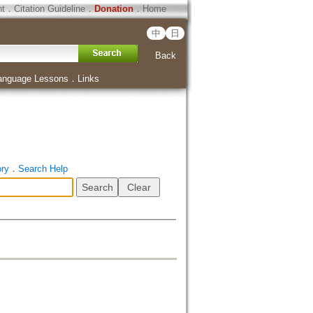
ht
．
Citation Guideline
．
Donation
．
Home
中
日
Back
anguage Lessons
．
Links
ory
．
Search Help