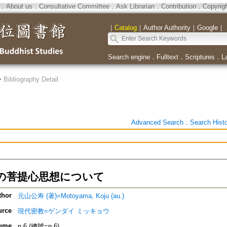
．
About us
．
Consultative Committee
．
Ask Librarian
．
Contribution
．
Copyrig
｜
Catalog
｜
Author Authority
｜
Google
｜
Search engine
．
Fulltext
．
Scriptures
．
L
>
Bibliography Detail
Advanced Search
．
Search Hist
の菩提心思想について
thor
元山公寿 (著)=Motoyama, Koju (au.)
urce
現代密教=ゲンダイ ミッキョウ
ume
n.6 (總號=n.6)