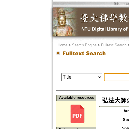
Site map
．
Home
>
Search Engine
>
Fulltext Search
Available resources
弘法大師
Au
So
Vol