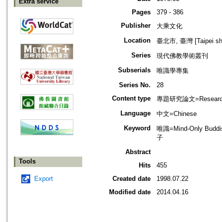
Extra service
Pages
379 - 386
Publisher
大乘文化
Location
臺北市, 臺灣 [Taipei shi
Series
現代佛教學術叢刊
Subserials
唯識學專集
Series No.
28
Content type
專題研究論文=Research
Language
中文=Chinese
Keyword
唯識=Mind-Only Buddis
子
Abstract
Tools
Hits
455
Export
Created date
1998.07.22
Modified date
2014.04.16