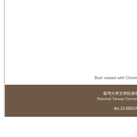
Best viewed with Chrome
臺灣大學
文學院佛
National Taiwan Universi
doi:10.6681