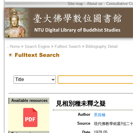
Site map
．
About us
．
Consultative C
．
Home
>
Search Engine
>
Fulltext Search
>
Bibliography Detail
Available resources
見相別種未釋之疑
Author
景昌極
Source
現代佛教學術叢刊(二十八
Date
1978.05