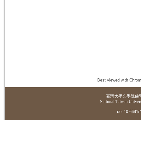
Best viewed with Chrome
臺灣大學
文學院佛
National Taiwan Universi
doi:10.6681