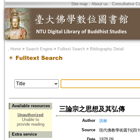
Site map
．
About us
．
Consultative C
．
Home
>
Search Engine
>
Fulltext Search
>
Bibliography Detail
Available resources
三論宗之思想及其弘傳
Unauthorized
Unable to
Author
洪林
provide reading
Source
現代佛教學術叢刊(四十
Extra service
Date
1978.09